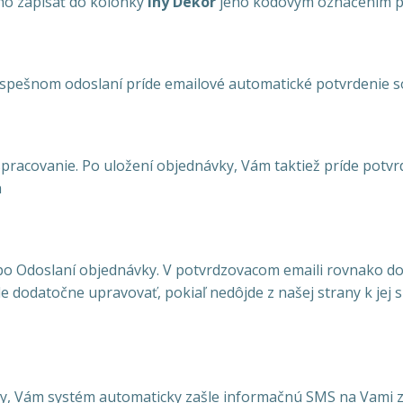
ho zapísať do kolónky
Iný Dekor
jeho kódovým označením pre
 úspešnom odoslaní príde emailové automatické potvrdenie 
spracovanie. Po uložení objednávky, Vám taktiež príde potvrd
h
po Odoslaní objednávky. V potvrdzovacom emaili rovnako do
e dodatočne upravovať, pokiaľ nedôjde z našej strany k jej
 Vám systém automaticky zašle informačnú SMS na Vami zad