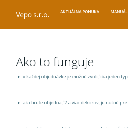
Skip
to
AKTUÁLNA PONUKA
MANUÁLN
Vepo s.r.o.
content
Ako to funguje
v každej objednávke je možné zvoliť iba jeden typ
ak chcete objednať 2 a viac dekorov, je nutné pr