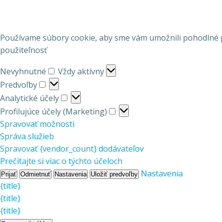
Používame súbory cookie, aby sme vám umožnili pohodlné pr
použiteľnosť
Nevyhnutné
Nevyhnutné
Vždy aktívny
Predvoľby
Predvoľby
Analytické
Analytické účely
účely
Profilujúce
Profilujúce účely (Marketing)
účely
Spravovať možnosti
(Marketing)
Správa služieb
Spravovať {vendor_count} dodávateľov
Prečítajte si viac o týchto účeloch
Nastavenia
Prijať
Odmietnuť
Nastavenia
Uložiť predvoľby
{title}
{title}
{title}