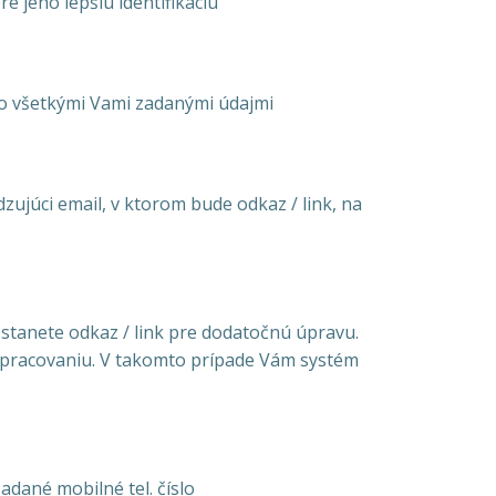
 jeho lepšiu identifikáciu
so všetkými Vami zadanými údajmi
zujúci email, v ktorom bude odkaz / link, na
stanete odkaz / link pre dodatočnú úpravu.
 spracovaniu. V takomto prípade Vám systém
ané mobilné tel. číslo