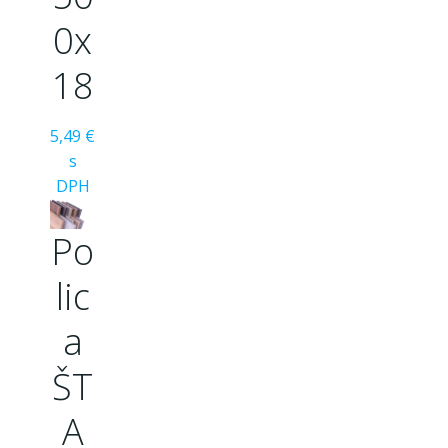
0x
18
5,49 €
s
DPH
Po
lic
a
ŠT
A