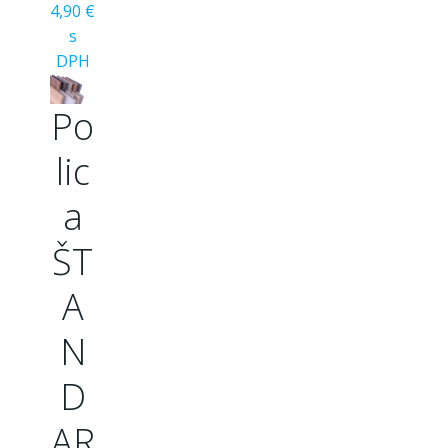
4,90 €
s
DPH
Po
lic
a
ŠT
A
N
D
AR