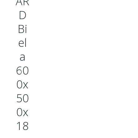
AR
D
Bi
el
a
60
0x
50
0x
18