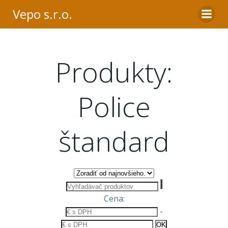
Skip
Vepo s.r.o.
to
content
Produkty:
Police
štandard
Cena:
-