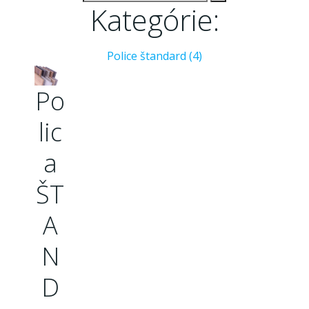
Kategórie:
Police štandard
(4)
Po
lic
a
ŠT
A
N
D