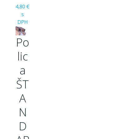
4,80 €
s
DPH
Po
lic
a
ŠT
A
N
D