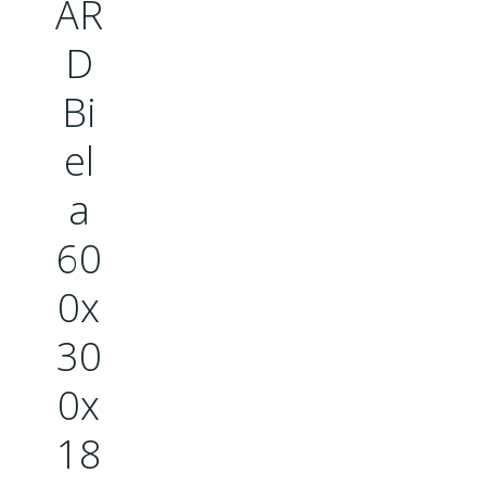
AR
D
Bi
el
a
60
0x
30
0x
18