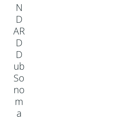
N
D
AR
D
D
ub
So
no
m
a