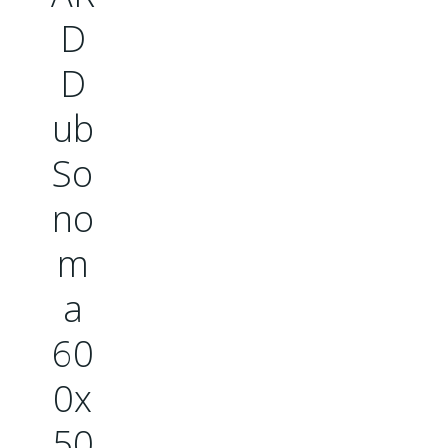
D
D
ub
So
no
m
a
60
0x
50