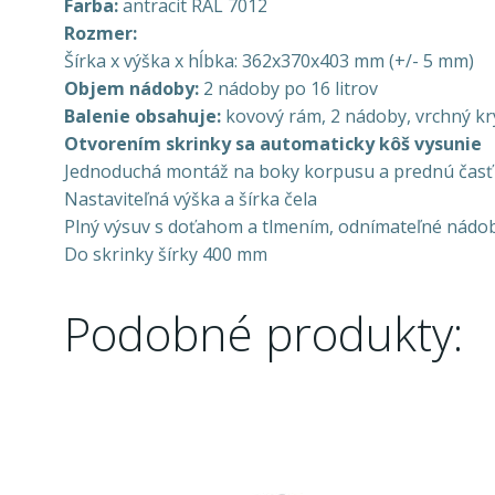
Farba:
antracit RAL 7012
Rozmer:
Šírka x výška x hĺbka: 362x370x403 mm (+/- 5 mm)
Objem nádoby:
2 nádoby po 16 litrov
Balenie obsahuje:
kovový rám, 2 nádoby, vrchný kr
Otvorením skrinky sa automaticky kôš vysunie
Jednoduchá montáž na boky korpusu a prednú časť
Nastaviteľná výška a šírka čela
Plný výsuv s doťahom a tlmením, odnímateľné nádob
Do skrinky šírky 400 mm
Podobné produkty: