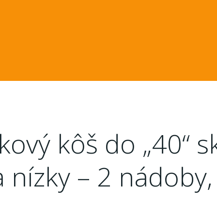
ový kôš do „40“ sk
a nízky – 2 nádoby