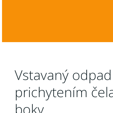
Vstavaný odpadk
prichytením čel
boky