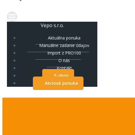
Vepo s.r.o.
Aktuálna ponuka
Manuálne zadanie údajov
Import z PRO100
O nás
Kontakt
E-shop
Akciová ponuka