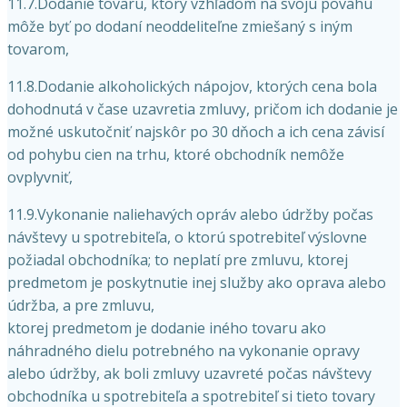
11.7.Dodanie tovaru, ktorý vzhľadom na svoju povahu
môže byť po dodaní neoddeliteľne zmiešaný s iným
tovarom,
11.8.Dodanie alkoholických nápojov, ktorých cena bola
dohodnutá v čase uzavretia zmluvy, pričom ich dodanie je
možné uskutočniť najskôr po 30 dňoch a ich cena závisí
od pohybu cien na trhu, ktoré obchodník nemôže
ovplyvniť,
11.9.Vykonanie naliehavých opráv alebo údržby počas
návštevy u spotrebiteľa, o ktorú spotrebiteľ výslovne
požiadal obchodníka; to neplatí pre zmluvu, ktorej
predmetom je poskytnutie inej služby ako oprava alebo
údržba, a pre zmluvu,
ktorej predmetom je dodanie iného tovaru ako
náhradného dielu potrebného na vykonanie opravy
alebo údržby, ak boli zmluvy uzavreté počas návštevy
obchodníka u spotrebiteľa a spotrebiteľ si tieto tovary