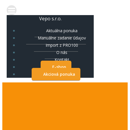
Vepo s.r.o.
Aktuálna ponuka
Manuálne zadanie údajov
Import z PRO100
O nás
Kontakt
E-shop
Akciová ponuka