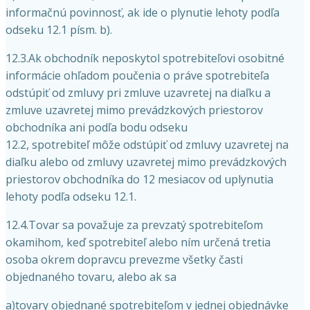
informačnú povinnosť, ak ide o plynutie lehoty podľa
odseku 12.1 písm. b).
12.3.Ak obchodník neposkytol spotrebiteľovi osobitné
informácie ohľadom poučenia o práve spotrebiteľa
odstúpiť od zmluvy pri zmluve uzavretej na diaľku a
zmluve uzavretej mimo prevádzkových priestorov
obchodníka ani podľa bodu odseku
12.2, spotrebiteľ môže odstúpiť od zmluvy uzavretej na
diaľku alebo od zmluvy uzavretej mimo prevádzkových
priestorov obchodníka do 12 mesiacov od uplynutia
lehoty podľa odseku 12.1.
12.4.Tovar sa považuje za prevzatý spotrebiteľom
okamihom, keď spotrebiteľ alebo ním určená tretia
osoba okrem dopravcu prevezme všetky časti
objednaného tovaru, alebo ak sa
a)tovary objednané spotrebiteľom v jednej objednávke