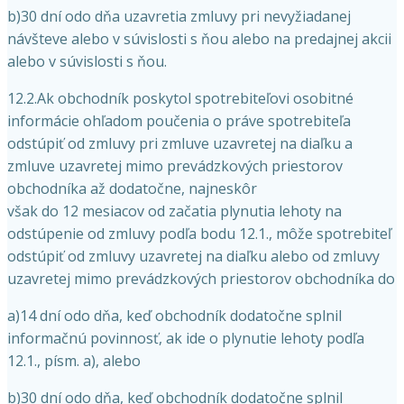
b)30 dní odo dňa uzavretia zmluvy pri nevyžiadanej
návšteve alebo v súvislosti s ňou alebo na predajnej akcii
alebo v súvislosti s ňou.
12.2.Ak obchodník poskytol spotrebiteľovi osobitné
informácie ohľadom poučenia o práve spotrebiteľa
odstúpiť od zmluvy pri zmluve uzavretej na diaľku a
zmluve uzavretej mimo prevádzkových priestorov
obchodníka až dodatočne, najneskôr
však do 12 mesiacov od začatia plynutia lehoty na
odstúpenie od zmluvy podľa bodu 12.1., môže spotrebiteľ
odstúpiť od zmluvy uzavretej na diaľku alebo od zmluvy
uzavretej mimo prevádzkových priestorov obchodníka do
a)14 dní odo dňa, keď obchodník dodatočne splnil
informačnú povinnosť, ak ide o plynutie lehoty podľa
12.1., písm. a), alebo
b)30 dní odo dňa, keď obchodník dodatočne splnil