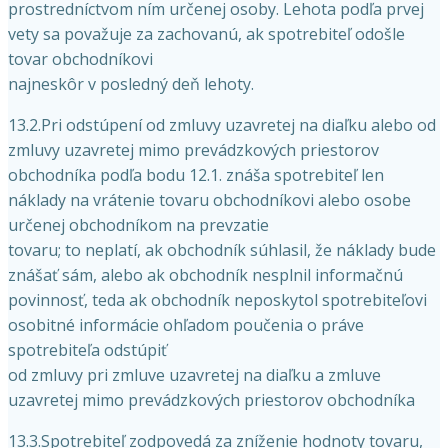
prostredníctvom ním určenej osoby. Lehota podľa prvej
vety sa považuje za zachovanú, ak spotrebiteľ odošle
tovar obchodníkovi
najneskôr v posledný deň lehoty.
13.2.Pri odstúpení od zmluvy uzavretej na diaľku alebo od
zmluvy uzavretej mimo prevádzkových priestorov
obchodníka podľa bodu 12.1. znáša spotrebiteľ len
náklady na vrátenie tovaru obchodníkovi alebo osobe
určenej obchodníkom na prevzatie
tovaru; to neplatí, ak obchodník súhlasil, že náklady bude
znášať sám, alebo ak obchodník nesplnil informačnú
povinnosť, teda ak obchodník neposkytol spotrebiteľovi
osobitné informácie ohľadom poučenia o práve
spotrebiteľa odstúpiť
od zmluvy pri zmluve uzavretej na diaľku a zmluve
uzavretej mimo prevádzkových priestorov obchodníka
13.3.Spotrebiteľ zodpovedá za zníženie hodnoty tovaru,