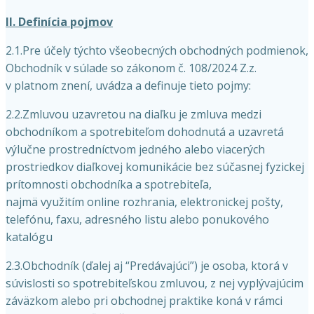
II. Definícia pojmov
2.1.Pre účely týchto všeobecných obchodných podmienok,
Obchodník v súlade so zákonom č. 108/2024 Z.z.
v platnom znení, uvádza a definuje tieto pojmy:
2.2.Zmluvou uzavretou na diaľku je zmluva medzi
obchodníkom a spotrebiteľom dohodnutá a uzavretá
výlučne prostredníctvom jedného alebo viacerých
prostriedkov diaľkovej komunikácie bez súčasnej fyzickej
prítomnosti obchodníka a spotrebiteľa,
najmä využitím online rozhrania, elektronickej pošty,
telefónu, faxu, adresného listu alebo ponukového
katalógu
2.3.Obchodník (ďalej aj “Predávajúci”) je osoba, ktorá v
súvislosti so spotrebiteľskou zmluvou, z nej vyplývajúcim
záväzkom alebo pri obchodnej praktike koná v rámci