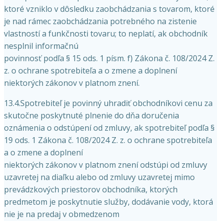
ktoré vzniklo v dôsledku zaobchádzania s tovarom, ktoré
je nad rámec zaobchádzania potrebného na zistenie
vlastností a funkčnosti tovaru; to neplatí, ak obchodník
nesplnil informačnú
povinnosť podľa § 15 ods. 1 písm. f) Zákona č. 108/2024 Z.
z. o ochrane spotrebiteľa a o zmene a doplnení
niektorých zákonov v platnom znení.
13.4.Spotrebiteľ je povinný uhradiť obchodníkovi cenu za
skutočne poskytnuté plnenie do dňa doručenia
oznámenia o odstúpení od zmluvy, ak spotrebiteľ podľa §
19 ods. 1 Zákona č. 108/2024 Z. z. o ochrane spotrebiteľa
a o zmene a doplnení
niektorých zákonov v platnom znení odstúpi od zmluvy
uzavretej na diaľku alebo od zmluvy uzavretej mimo
prevádzkových priestorov obchodníka, ktorých
predmetom je poskytnutie služby, dodávanie vody, ktorá
nie je na predaj v obmedzenom