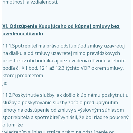
hmotnosti a vzdialenosti.
XI. Odstúpenie Kupujúceho od kúpnej zmluvy bez
uvedenia dôvodu
11.1.Spotrebiteľ má právo odstúpiť od zmluvy uzavretej
na diaľku a od zmluvy uzavretej mimo prevádzkových
priestorov obchodníka aj bez uvedenia dôvodu v lehote
podľa čl. XII bod. 12.1 až 12.3 týchto VOP okrem zmluvy,
ktorej predmetom
je:
11.2.Poskytnutie služby, ak došlo k úplnému poskytnutiu
služby a poskytovanie služby začalo pred uplynutím
lehoty na odstúpenie od zmluvy s výslovným súhlasom
spotrebiteľa a spotrebiteľ vyhlásil, že bol riadne poučený
o tom, že
vyjadrením súhlasu stráca právo na odstúpenie od