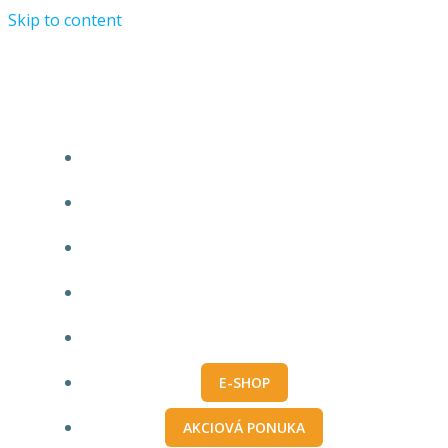
Skip to content
Vepo s.r.o.
AKTUÁLNA PONUKA
MANUÁLNE ZADANIE ÚDAJOV
IMPORT Z PRO100
O NÁS
KONTAKT
E-SHOP
AKCIOVÁ PONUKA