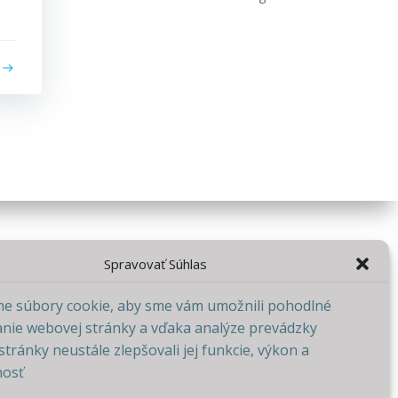
Spravovať Súhlas
e súbory cookie, aby sme vám umožnili pohodlné
anie webovej stránky a vďaka analýze prevádzky
tránky neustále zlepšovali jej funkcie, výkon a
nosť