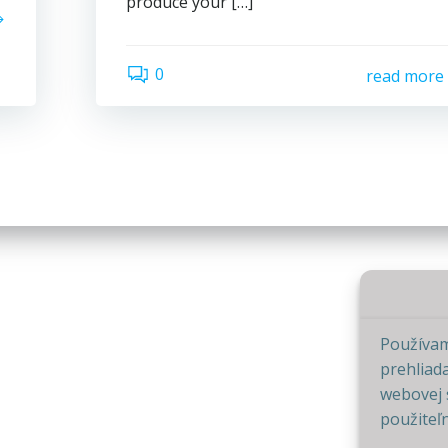
produce your […]
0
read more
Používam
prehliad
webovej s
použiteľ