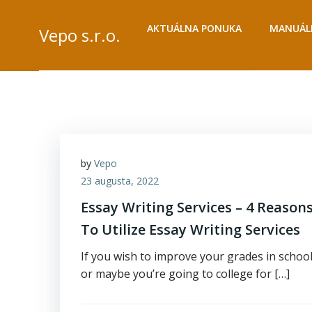
Skip
to
AKTUÁLNA PONUKA
MANUÁLN
Vepo s.r.o.
content
by
Vepo
23 augusta, 2022
Essay Writing Services – 4 Reason
To Utilize Essay Writing Services
If you wish to improve your grades in school
or maybe you’re going to college for […]